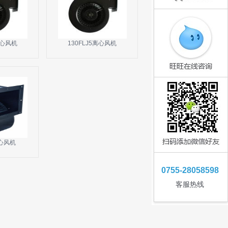
离心风机
130FLJ5离心风机
离心风机
0755-28058598
客服热线