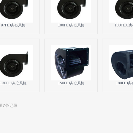
97FLJ离心风机
100FLJ离心风机
130FLJ1
130FLJ离心风机
150FLJ离心风机
180FLJ
页
7
条记录